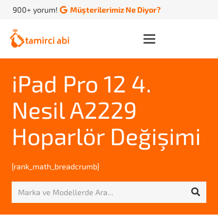
900+ yorum!
Müşterilerimiz Ne Diyor?
iPad Pro 12 4.
Nesil A2229
Hoparlör Değişimi
[rank_math_breadcrumb]