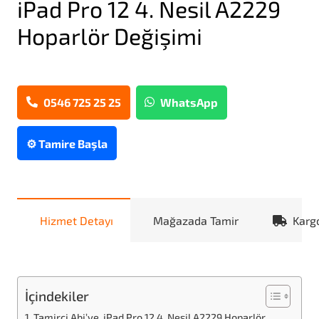
iPad Pro 12 4. Nesil A2229
Hoparlör Değişimi
0546 725 25 25
WhatsApp
⚙️ Tamire Başla
Hizmet Detayı
Mağazada Tamir
Karg
İçindekiler
Tamirci Abi’ye, iPad Pro 12 4. Nesil A2229 Hoparlör