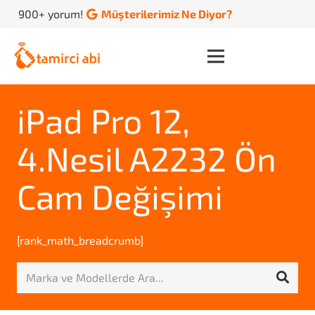
900+ yorum!
Müşterilerimiz Ne Diyor?
iPad Pro 12,
4.Nesil A2232 Ön
Cam Değişimi
[rank_math_breadcrumb]