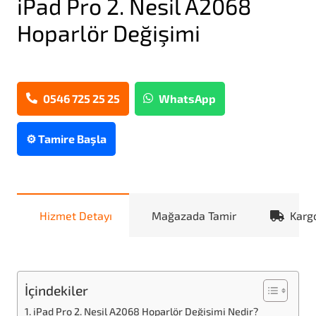
iPad Pro 2. Nesil A2068
Hoparlör Değişimi
0546 725 25 25
WhatsApp
⚙️ Tamire Başla
Hizmet Detayı
Mağazada Tamir
Karg
İçindekiler
iPad Pro 2. Nesil A2068 Hoparlör Değişimi Nedir?