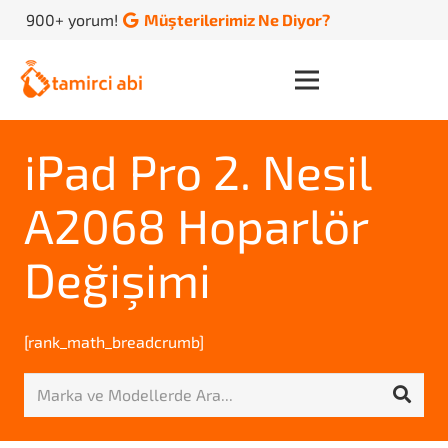
900+ yorum!
Müşterilerimiz Ne Diyor?
iPad Pro 2. Nesil
A2068 Hoparlör
Değişimi
[rank_math_breadcrumb]