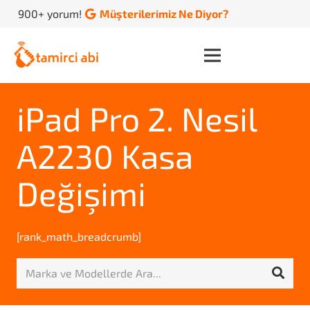
900+ yorum!
Müşterilerimiz Ne Diyor?
iPad Pro 2. Nesil
A2230 Kasa
Değişimi
[rank_math_breadcrumb]