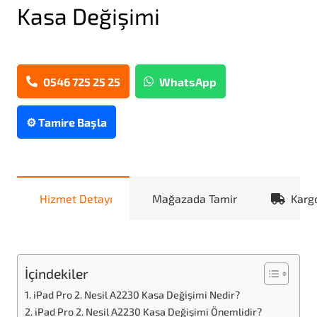
Kasa Değişimi
0546 725 25 25
WhatsApp
⚙️ Tamire Başla
Hizmet Detayı
Mağazada Tamir
Karg
İçindekiler
iPad Pro 2. Nesil A2230 Kasa Değişimi Nedir?
iPad Pro 2. Nesil A2230 Kasa Değişimi Önemlidir?