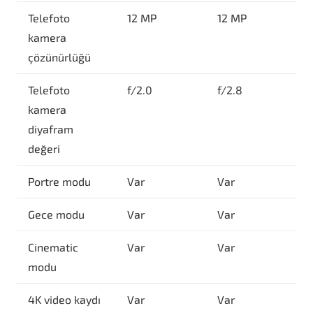
Telefoto
12 MP
12 MP
kamera
çözünürlüğü
Telefoto
f/2.0
f/2.8
kamera
diyafram
değeri
Portre modu
Var
Var
Gece modu
Var
Var
Cinematic
Var
Var
modu
4K video kaydı
Var
Var