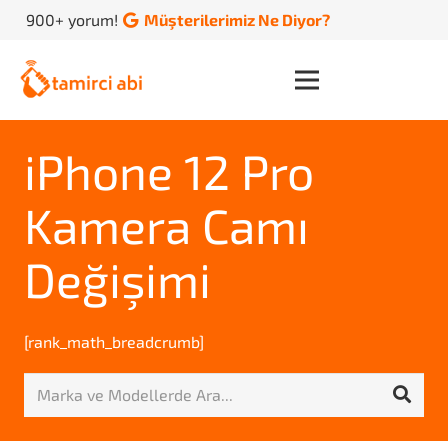
900+ yorum!
Müşterilerimiz Ne Diyor?
iPhone 12 Pro
Kamera Camı
Değişimi
[rank_math_breadcrumb]