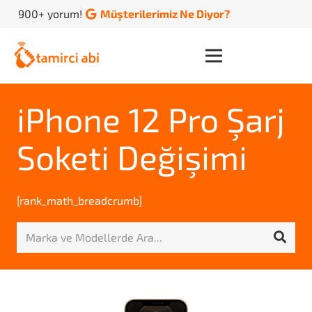
900+ yorum!
Müşterilerimiz Ne Diyor?
iPhone 12 Pro Şarj
Soketi Değişimi
[rank_math_breadcrumb]