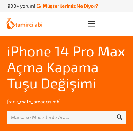
900+ yorum!
Müşterilerimiz Ne Diyor?
iPhone 14 Pro Max
Açma Kapama
Tuşu Değişimi
[rank_math_breadcrumb]