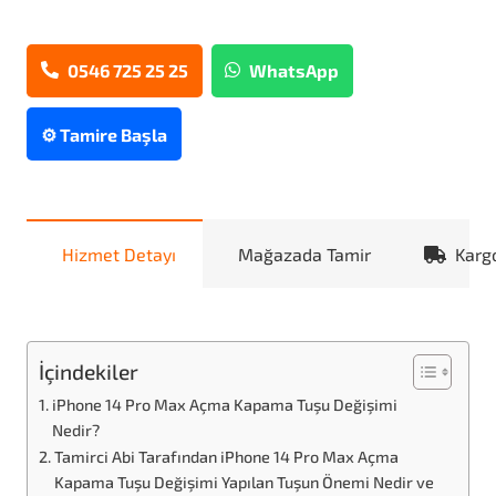
0546 725 25 25
WhatsApp
⚙️ Tamire Başla
Hizmet Detayı
Mağazada Tamir
Karg
İçindekiler
iPhone 14 Pro Max Açma Kapama Tuşu Değişimi
Nedir?
Tamirci Abi Tarafından iPhone 14 Pro Max Açma
Kapama Tuşu Değişimi Yapılan Tuşun Önemi Nedir ve