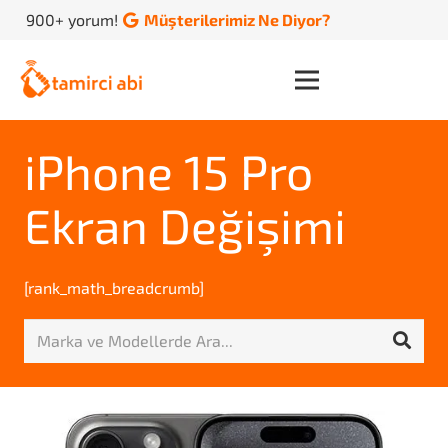
900+ yorum!
Müşterilerimiz Ne Diyor?
iPhone 15 Pro
Ekran Değişimi
[rank_math_breadcrumb]