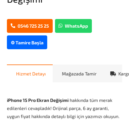
0546 725 25 25
WhatsApp
⚙️ Tamire Başla
Hizmet Detayı
Mağazada Tamir
Karg
iPhone 15 Pro Ekran Değişimi
hakkında tüm merak
edilenleri cevapladık! Orijinal parça, 6 ay garanti,
uygun fiyat hakkında detaylı bilgi için yazımızı okuyun.