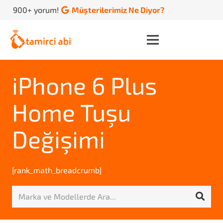
900+ yorum!
Müşterilerimiz Ne Diyor?
iPhone 6 Plus
Home Tuşu
Değişimi
[rank_math_breadcrumb]