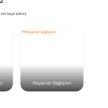
ret teyit ediniz.
mi
Hoparlör Değişimi
Ho