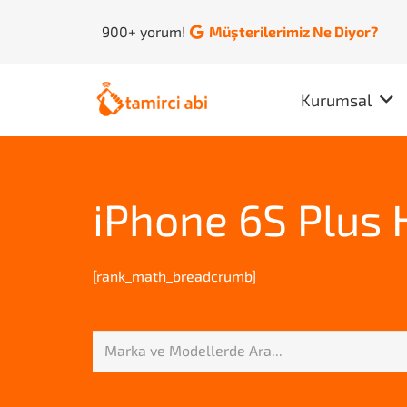
900+ yorum!
Müşterilerimiz Ne Diyor?
Kurumsal
iPhone 6S Plus
[rank_math_breadcrumb]