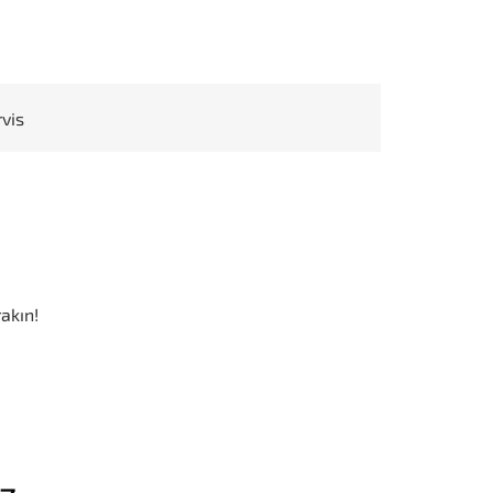
rvis
akın!
iz