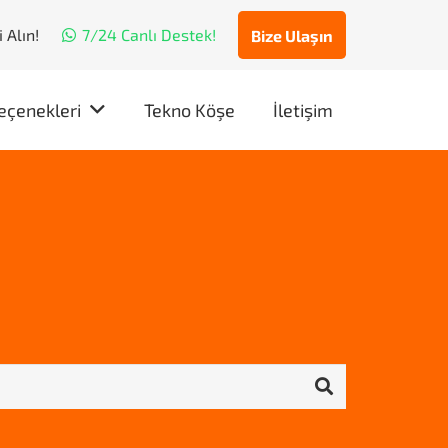
 Alın!
7/24 Canlı Destek!
Bize Ulaşın
eçenekleri
Tekno Köşe
İletişim