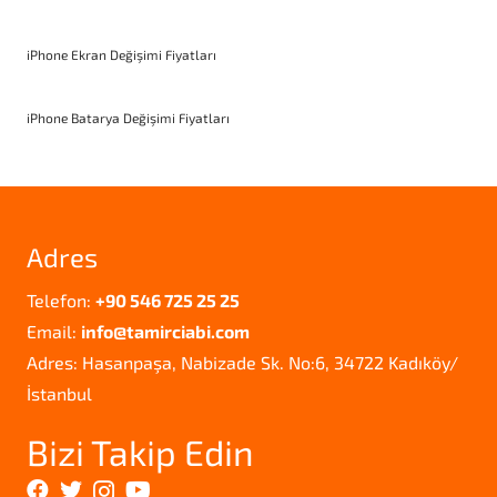
iPhone Ekran Değişimi Fiyatları
iPhone Batarya Değişimi Fiyatları
Adres
Telefon:
+90 546 725 25 25
Email:
info@tamirciabi.com
Adres: Hasanpaşa, Nabizade Sk. No:6, 34722 Kadıköy/
İstanbul
Bizi Takip Edin