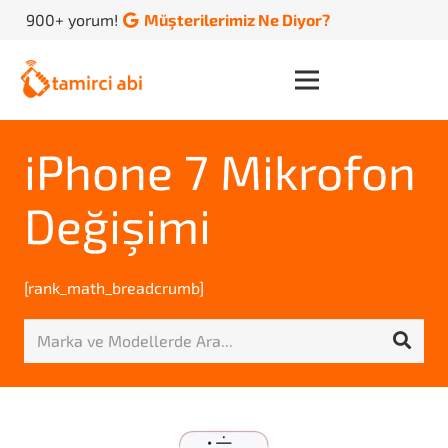
900+ yorum!
Müşterilerimiz Ne Diyor?
iPhone 7 Mikrofon
Değişimi
[rank_math_breadcrumb]