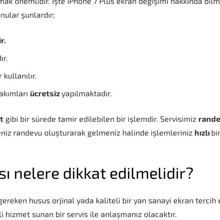
mak önemlidir. İşte iPhone 7 Plus ekran değişimi hakkında bilm
nular şunlardır;
r.
ır.
 kullanılır.
bakımları
ücretsiz
yapılmaktadır.
t
gibi bir sürede tamir edilebilen bir işlemdir. Servisimiz
rand
eniz randevu oluşturarak gelmeniz halinde işlemleriniz
hızlı
bi
ı nelere dikkat edilmelidir?
ereken husus orjinal yada kaliteli bir yan sanayi ekran tercih
i hizmet sunan bir servis ile anlaşmanız olacaktır.