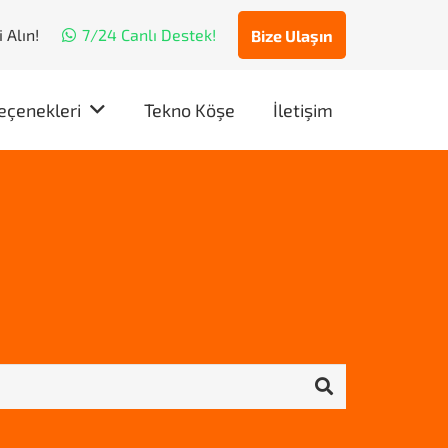
 Alın!
7/24 Canlı Destek!
Bize Ulaşın
eçenekleri
Tekno Köşe
İletişim