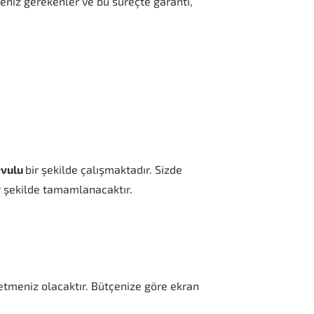
eniz gerekenler ve bu süreçte garanti,
evulu
bir şekilde çalışmaktadır. Sizde
r şekilde tamamlanacaktır.
 etmeniz olacaktır. Bütçenize göre ekran