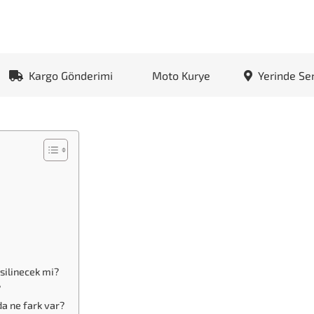
Kargo Gönderimi
Moto Kurye
Yerinde Se
silinecek mi?
?
da ne fark var?