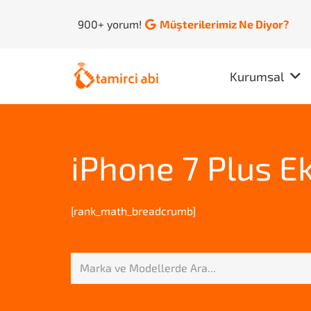
900+ yorum!
Müşterilerimiz Ne Diyor?
Kurumsal
iPhone 7 Plus E
[rank_math_breadcrumb]