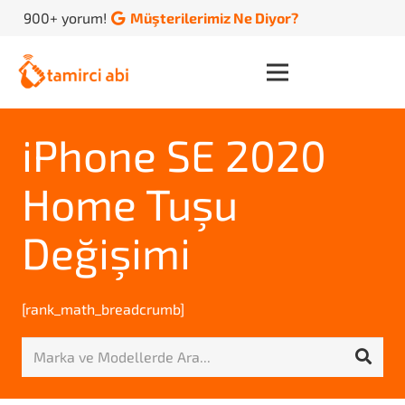
900+ yorum!
Müşterilerimiz Ne Diyor?
iPhone SE 2020
Home Tuşu
Değişimi
[rank_math_breadcrumb]