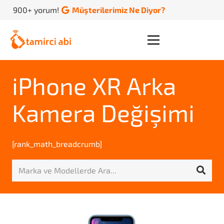
900+ yorum!
Müşterilerimiz Ne Diyor?
iPhone XR Arka
Kamera Değişimi
[rank_math_breadcrumb]