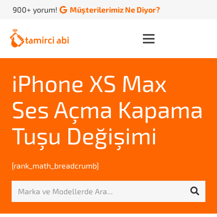
900+ yorum!
Müşterilerimiz Ne Diyor?
iPhone XS Max
Ses Açma Kapama
Tuşu Değişimi
[rank_math_breadcrumb]