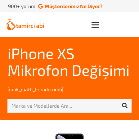
900+ yorum!
Müşterilerimiz Ne Diyor?
iPhone XS
Mikrofon Değişimi
[rank_math_breadcrumb]