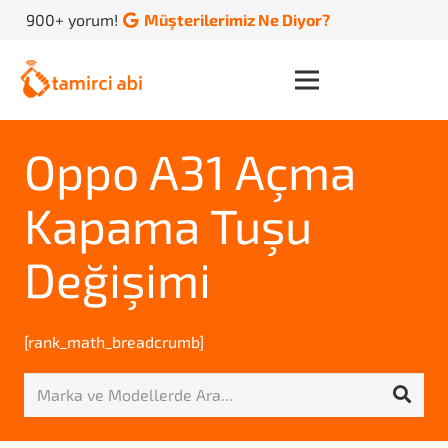
900+ yorum!
Müşterilerimiz Ne Diyor?
Oppo A31 Açma
Kapama Tuşu
Değişimi
[rank_math_breadcrumb]