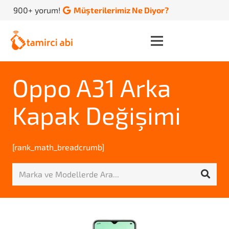
900+ yorum!
Müşterilerimiz Ne Diyor?
Oppo A31 Arka
Kapak Değişimi
[rank_math_breadcrumb]