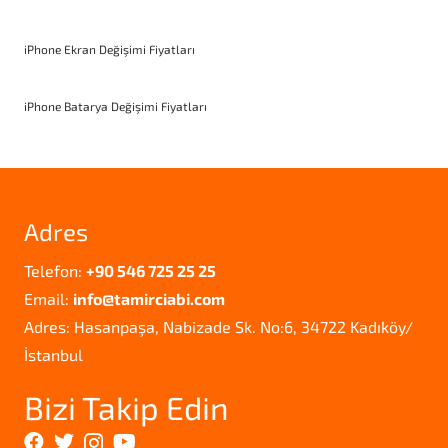
iPhone Ekran Değişimi Fiyatları
iPhone Batarya Değişimi Fiyatları
Adres
Telefon:
+90 546 725 25 25
Email:
info@tamirciabi.com
Adres: Hasanpaşa, Nabizade Sk. No:6, 34722 Kadıköy/
İstanbul
Bizi Takip Edin