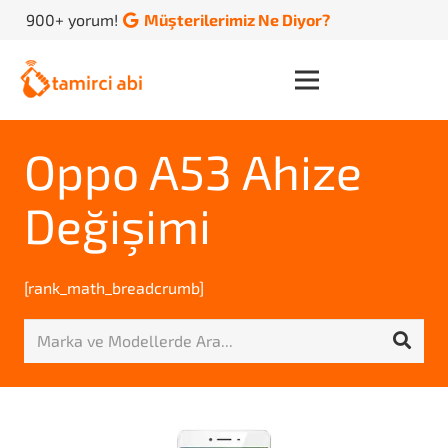
900+ yorum!
Müşterilerimiz Ne Diyor?
Oppo A53 Ahize
Değişimi
[rank_math_breadcrumb]