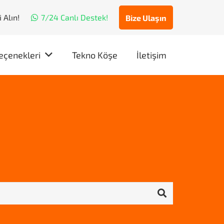
 Alın!
7/24 Canlı Destek!
Bize Ulaşın
eçenekleri
Tekno Köşe
İletişim