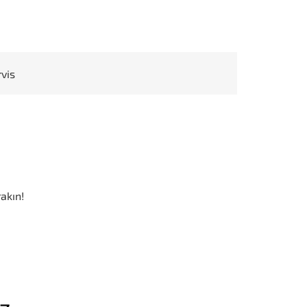
rvis
akın!
iz