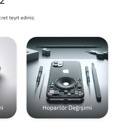
ret teyit ediniz.
mi
Hoparlör Değişimi
Ho