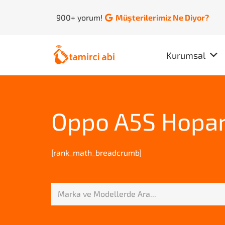
900+ yorum!
Müşterilerimiz Ne Diyor?
Kurumsal
Oppo A5S Hopar
[rank_math_breadcrumb]