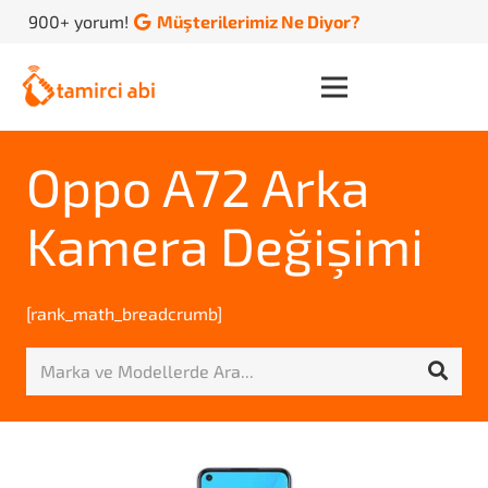
900+ yorum!
Müşterilerimiz Ne Diyor?
Oppo A72 Arka
Kamera Değişimi
[rank_math_breadcrumb]