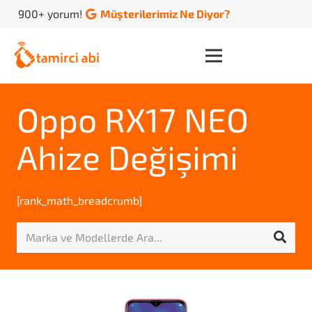
900+ yorum!
Müşterilerimiz Ne Diyor?
Oppo RX17 NEO
Ahize Değişimi
[rank_math_breadcrumb]