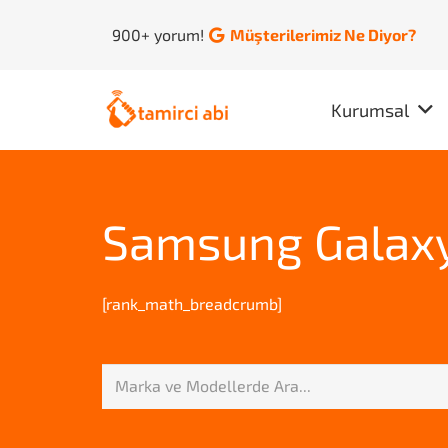
900+ yorum!
Müşterilerimiz Ne Diyor?
Kurumsal
Samsung Galaxy
[rank_math_breadcrumb]