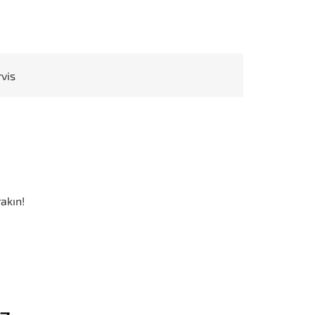
rvis
akın!
iz