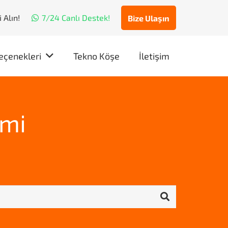
 Alın!
7/24 Canlı Destek!
Bize Ulaşın
eçenekleri
Tekno Köşe
İletişim
imi