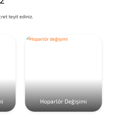
ret teyit ediniz.
mi
Hoparlör Değişimi
Ho