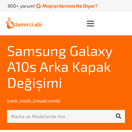
900+ yorum!
Müşterilerimiz Ne Diyor?
Samsung Galaxy
A10s Arka Kapak
Değişimi
[rank_math_breadcrumb]