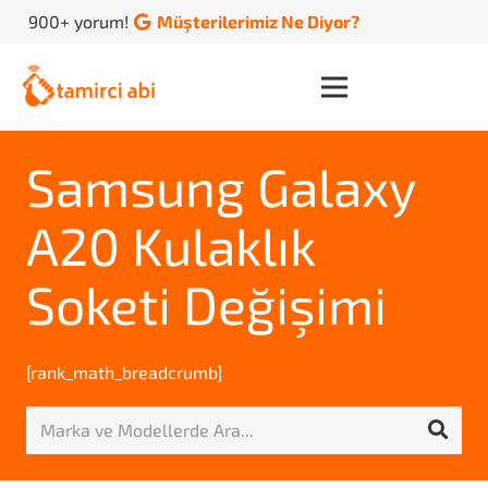
900+ yorum!
Müşterilerimiz Ne Diyor?
Samsung Galaxy
A20 Kulaklık
Soketi Değişimi
[rank_math_breadcrumb]