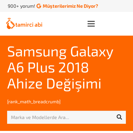
900+ yorum!
Müşterilerimiz Ne Diyor?
Samsung Galaxy
A6 Plus 2018
Ahize Değişimi
[rank_math_breadcrumb]