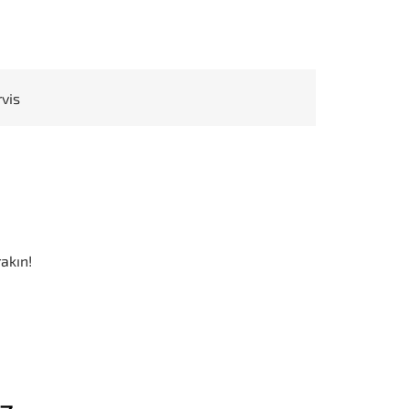
rvis
akın!
iz