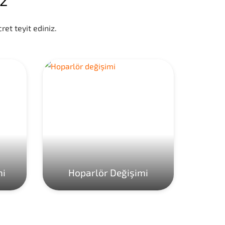
ret teyit ediniz.
mi
Hoparlör Değişimi
Ho