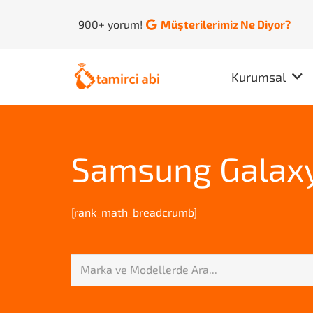
900+ yorum!
Müşterilerimiz Ne Diyor?
Kurumsal
Samsung Galaxy
[rank_math_breadcrumb]