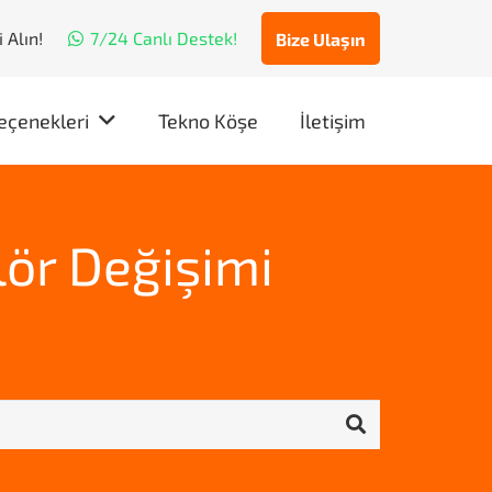
 Alın!
7/24 Canlı Destek!
Bize Ulaşın
eçenekleri
Tekno Köşe
İletişim
ör Değişimi