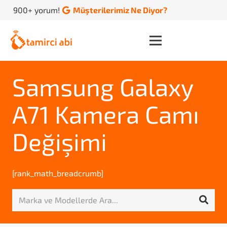
900+ yorum!
Müşterilerimiz Ne Diyor?
Samsung Galaxy
A71 Kamera Camı
Değişimi
[rank_math_breadcrumb]