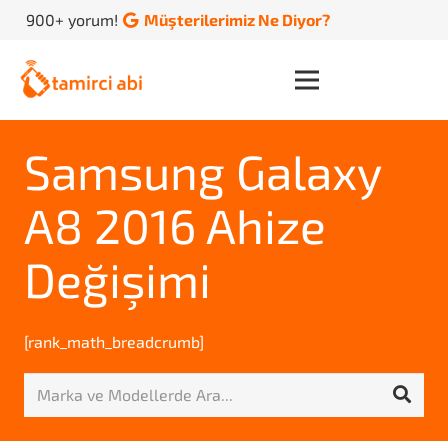
900+ yorum!
Müşterilerimiz Ne Diyor?
Samsung Galaxy
A8 2016 Ahize
Değişimi
[rank_math_breadcrumb]