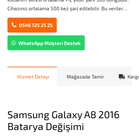
Cihazınız ortalama 500 kez şarj edilebilir. Bu veriler…
0546 725 25 25
WhatsApp Müşteri Destek
Hizmet Detayı
Mağazada Tamir
Karg
Samsung Galaxy A8 2016
Batarya Değişimi