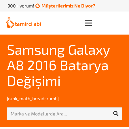
900+ yorum!
Müşterilerimiz Ne Diyor?
Samsung Galaxy
A8 2016 Batarya
Değişimi
[rank_math_breadcrumb]