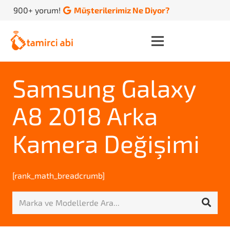
900+ yorum!
Müşterilerimiz Ne Diyor?
Samsung Galaxy
A8 2018 Arka
Kamera Değişimi
[rank_math_breadcrumb]