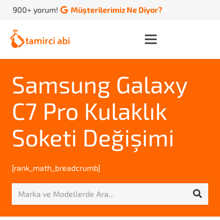
900+ yorum!
Müşterilerimiz Ne Diyor?
Samsung Galaxy
C7 Pro Kulaklık
Soketi Değişimi
[rank_math_breadcrumb]