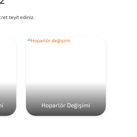
ret teyit ediniz.
mi
Hoparlör Değişimi
Ho