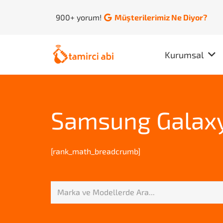
900+ yorum!
Müşterilerimiz Ne Diyor?
Kurumsal
Samsung Galaxy 
[rank_math_breadcrumb]