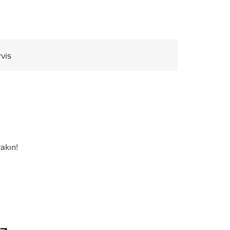
rvis
akın!
iz