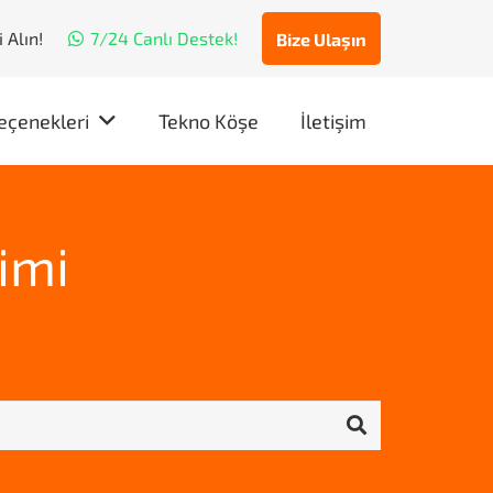
 Alın!
7/24 Canlı Destek!
Bize Ulaşın
eçenekleri
Tekno Köşe
İletişim
imi