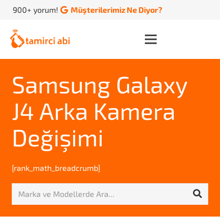
900+ yorum!
Müşterilerimiz Ne Diyor?
Samsung Galaxy
J4 Arka Kamera
Değişimi
[rank_math_breadcrumb]