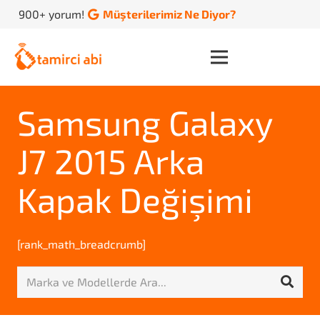
900+ yorum!
Müşterilerimiz Ne Diyor?
Samsung Galaxy
J7 2015 Arka
Kapak Değişimi
[rank_math_breadcrumb]