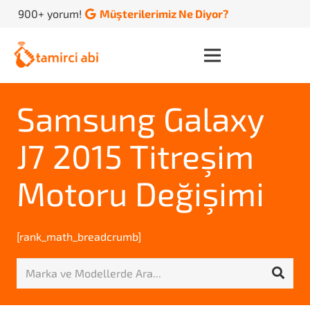
900+ yorum!
Müşterilerimiz Ne Diyor?
Samsung Galaxy
J7 2015 Titreşim
Motoru Değişimi
[rank_math_breadcrumb]