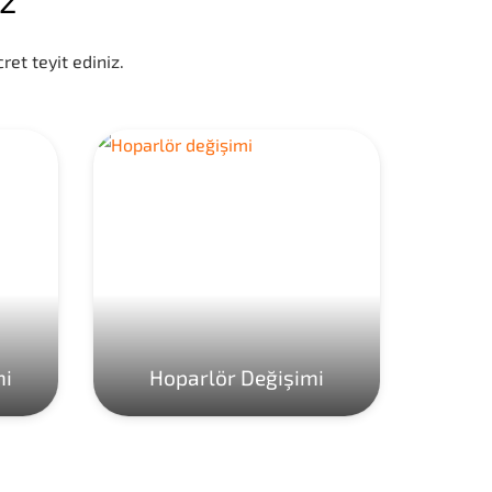
ret teyit ediniz.
mi
Hoparlör Değişimi
Ho