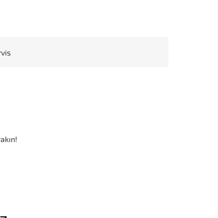
rvis
akın!
iz