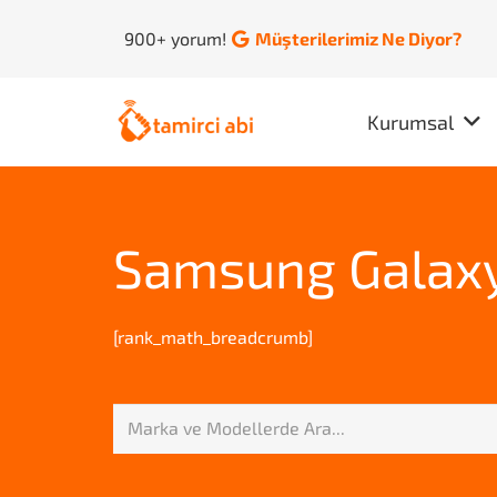
900+ yorum!
Müşterilerimiz Ne Diyor?
Kurumsal
Samsung Galaxy
[rank_math_breadcrumb]