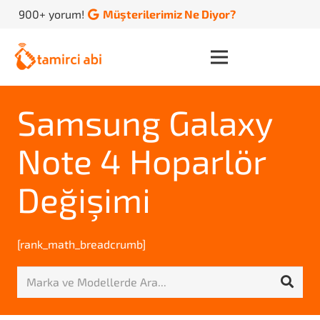
900+ yorum!
Müşterilerimiz Ne Diyor?
Samsung Galaxy
Note 4 Hoparlör
Değişimi
[rank_math_breadcrumb]