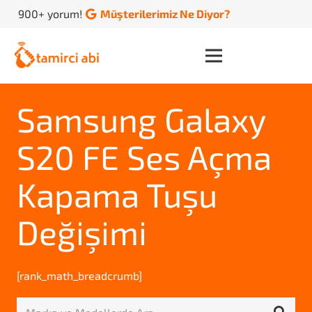
900+ yorum!
Müşterilerimiz Ne Diyor?
Samsung Galaxy
S20 FE Ses Açma
Kapama Tuşu
Değişimi
[rank_math_breadcrumb]