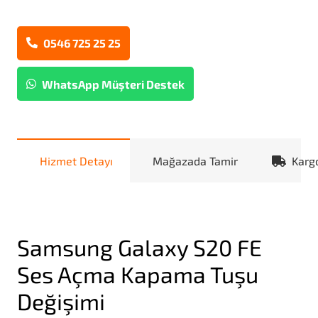
0546 725 25 25
WhatsApp Müşteri Destek
Hizmet Detayı
Mağazada Tamir
Karg
Samsung Galaxy S20 FE
Ses Açma Kapama Tuşu
Değişimi