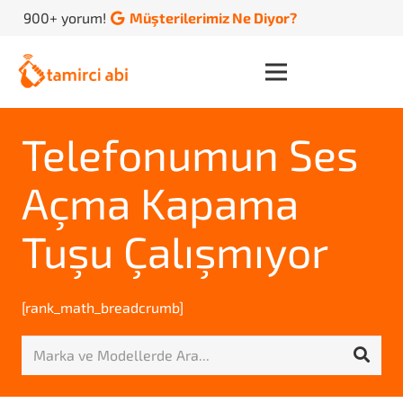
900+ yorum!
Müşterilerimiz Ne Diyor?
Telefonumun Ses
Açma Kapama
Tuşu Çalışmıyor
[rank_math_breadcrumb]