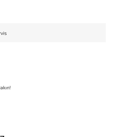
rvis
akın!
iz