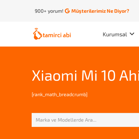
900+ yorum!
Müşterilerimiz Ne Diyor?
Kurumsal
Xiaomi Mi 10 Ah
[rank_math_breadcrumb]