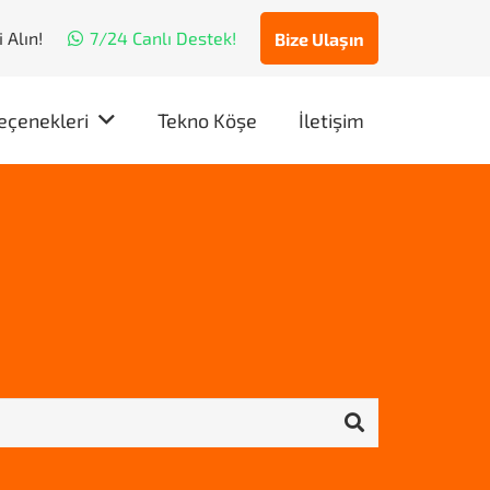
 Alın!
7/24 Canlı Destek!
Bize Ulaşın
eçenekleri
Tekno Köşe
İletişim