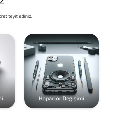
ret teyit ediniz.
mi
Hoparlör Değişimi
Ho