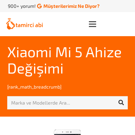
900+ yorum!
Müşterilerimiz Ne Diyor?
Xiaomi Mi 5 Ahize
Değişimi
[rank_math_breadcrumb]