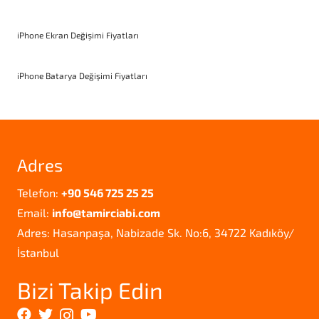
iPhone Ekran Değişimi Fiyatları
iPhone Batarya Değişimi Fiyatları
Adres
Telefon:
+90 546 725 25 25
Email:
info@tamirciabi.com
Adres: Hasanpaşa, Nabizade Sk. No:6, 34722 Kadıköy/
İstanbul
Bizi Takip Edin