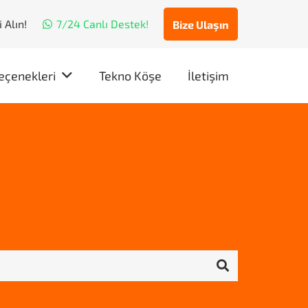
 Alın!
7/24 Canlı Destek!
Bize Ulaşın
eçenekleri
Tekno Köşe
İletişim