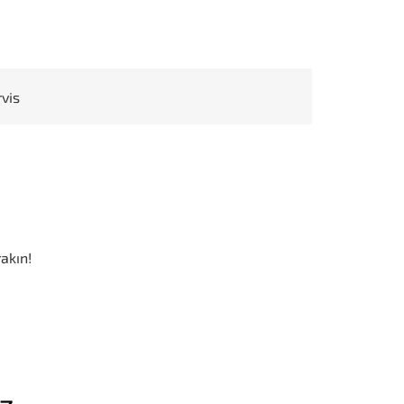
rvis
akın!
iz