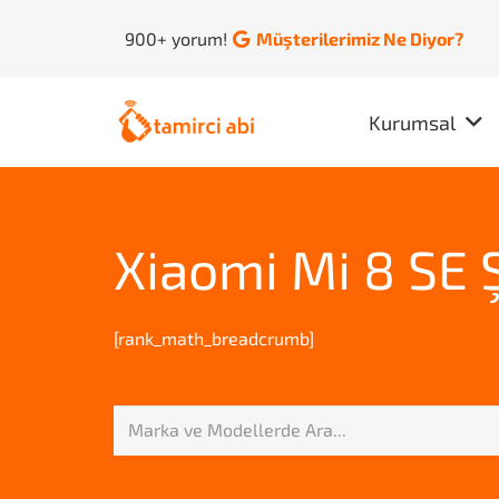
900+ yorum!
Müşterilerimiz Ne Diyor?
Kurumsal
Xiaomi Mi 8 SE Ş
[rank_math_breadcrumb]