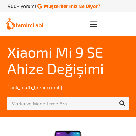
900+ yorum!
Müşterilerimiz Ne Diyor?
Xiaomi Mi 9 SE
Ahize Değişimi
[rank_math_breadcrumb]