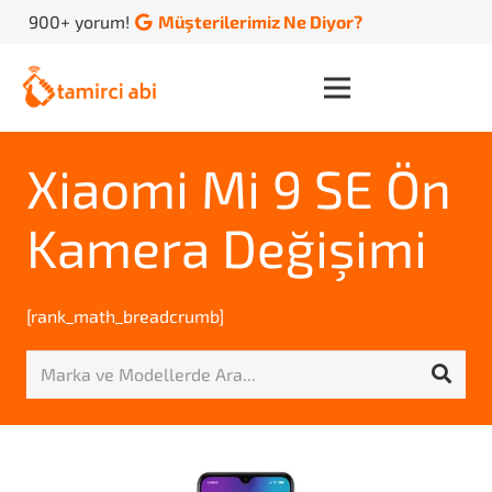
900+ yorum!
Müşterilerimiz Ne Diyor?
Xiaomi Mi 9 SE Ön
Kamera Değişimi
[rank_math_breadcrumb]