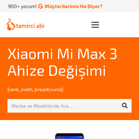
900+ yorum!
Müşterilerimiz Ne Diyor?
Xiaomi Mi Max 3
Ahize Değişimi
[rank_math_breadcrumb]