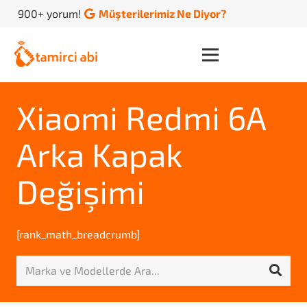
900+ yorum!
Müşterilerimiz Ne Diyor?
Xiaomi Redmi 6A
Arka Kapak
Değişimi
[rank_math_breadcrumb]