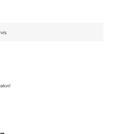
rvis
akın!
iz