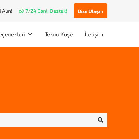
 Alın!
7/24 Canlı Destek!
Bize Ulaşın
eçenekleri
Tekno Köşe
İletişim