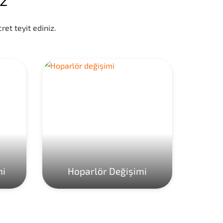
ret teyit ediniz.
mi
Hoparlör Değişimi
Ho