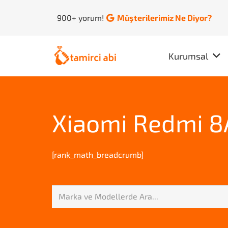
900+ yorum!
Müşterilerimiz Ne Diyor?
Kurumsal
Xiaomi Redmi 8
[rank_math_breadcrumb]