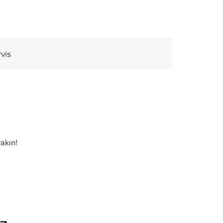
rvis
akın!
iz