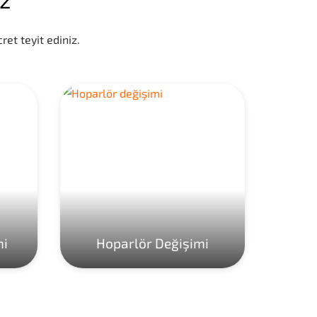
ret teyit ediniz.
mi
Hoparlör Değişimi
Ho