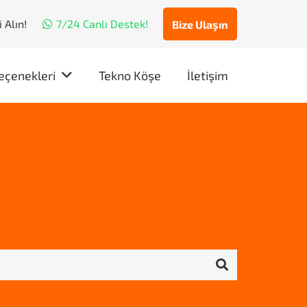
 Alın!
7/24 Canlı Destek!
Bize Ulaşın
eçenekleri
Tekno Köşe
İletişim