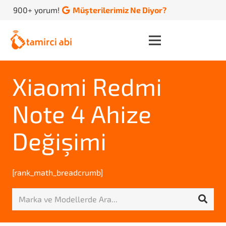
900+ yorum!
Müşterilerimiz Ne Diyor?
Xiaomi Redmi
Note 4 Ahize
Değişimi
[rank_math_breadcrumb]